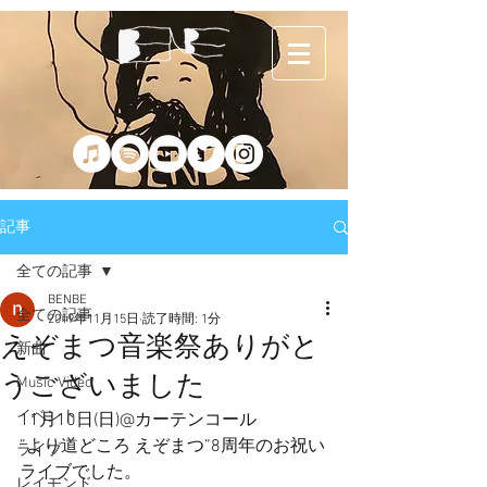
記事
全ての記事
BENBE
全ての記事
2019年11月15日
読了時間: 1分
えぞまつ音楽祭ありがと
新曲
うございました
Music Video
イベント
11月10日(日)@カーテンコール
”より道どころ えぞまつ”8周年のお祝い
ライブ
ライブでした。
レイモンド