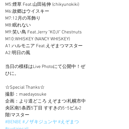
M5:煙草 Feat.山田祐伸 (chikyunokiki)
M6:故郷はウイスキー
M7:12月の耳飾り
M8:眠れない
M9:笑い鳥 Feat.Jerry "KOJI" Chestnuts
M10:WHISKEY (NANCY WHISKEY)
A1:ハルモニア Feat.えぞまつマスター
A2:明日の風
当日の模様はLive Photoにて公開中！ぜ
ひに。
☆Special Thanks☆
撮影：maedayosuke
企画：より道どころ えぞまつ(札幌市中
央区南5条西5丁目 すすきの5･5ビル2
階)マスター
#BENBE
#ノザキジュンヤ
#えぞまつ