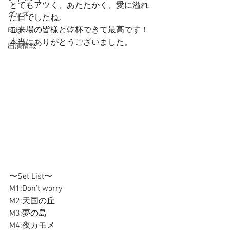
とてもアツく、あたたかく、愛に溢れ
グッズ
た日でしたね。
ご来場の皆様と乾杯できて最高です！
Blog
本当にありがとうございました。
出演情報
〜Set List〜
M1:Don’t worry
M2:天国の丘
M3:夢の島
M4:夜カモメ