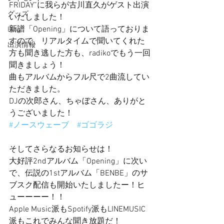
FRIDAY”に我らが古川直久がゲスト出演
グッズ
いたしました！
新譜「Opening」について語っておりま
Blog
すので、リアルタイムで聞いてくれた
出演情報
方も聞き逃した方も、radikoでもう一回
聞きましょう！
曲もアルバムからフル尺で2曲流してい
ただきました。
DJの次郎さん、ちゃぼさん、ありがと
うございました！
#ノースウェーブ
#ゴゴラジ
そしてさらなるお知らせは！
大好評2ndアルバム「Opening」に次い
で、伝説の1stアルバム「BENBE」のサ
ブスク配信も開始いたしましたー！ヒ
ューーーー！！
Apple Music派もSpotify派もLINEMUSIC
派もこれでみんな聞き放題だ！