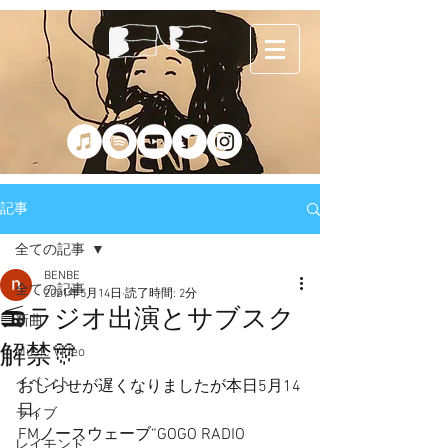
記事
全ての記事
BENBE
全ての記事
2021年5月14日
読了時間: 2分
📻ラジオ出演とサブスク
新曲
解禁🎊
Music Video
イベント
おしらせが遅くなりましたが本日5月14
日。
ライブ
FMノースウェーブ“GOGO RADIO 
レイモンド