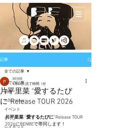
記事
全ての記事
BENBE
全ての記事
4月26日
読了時間: 1分
片平里菜 “愛するたび
新曲
に”Release TOUR 2026
Music Video
イベント
片平里菜
 “
愛するたびに
”Release TOUR 
ライブ
2026にBENBEで帯同します！
レイモンド