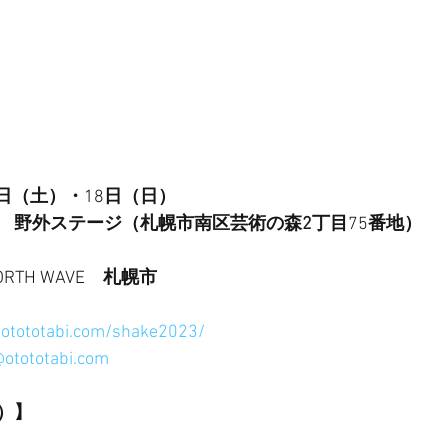
日（土）・
18
日（日）
　野外ステージ（札幌市南区芸術の森2丁目
75
番地）
ORTH WAVE
　札幌市
/otototabi.com/shake2023/
@otototabi.com
）】