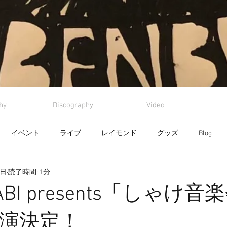
hy
Discography
Video
イベント
ライブ
レイモンド
グッズ
Blog
7日
読了時間: 1分
 TABI presents「しゃけ音
出演決定！