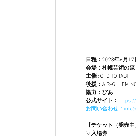
日程：
2023
年
6
月
17
会場：札幌芸術の森
主催
 : OTO TO TABI
後援：
AIR-G'
FM N
協力：ぴあ
公式サイト：
https:/
お問い合わせ：
info
【チケット（発売中
▽
入場券