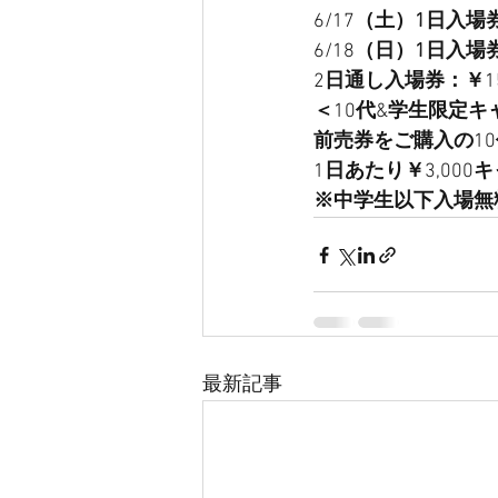
6/17
（土）1日入場
6/18
（日）1日入場
2
日通し入場券：￥
1
＜
10
代
&
学生限定キ
前売券をご購入の
10
1
日あたり￥
3,000
キ
※中学生以下入場無
最新記事