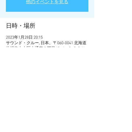
他のイベントを見る
日時・場所
2023年1月28日 20:15
サウンド・クルー, 日本、〒060-0041 北海道
札幌市中央区大通東２丁目15−１−２ ＳＯＵ
ＮＤ ＣＲＵＥ
イベントについて
サウンドクルー周年にて、BENBEの“の夜”と
ダブルネーム共同企画！
このイベントをシェア