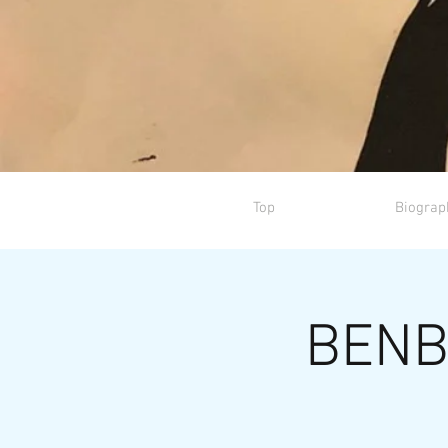
Top
Biograp
BE