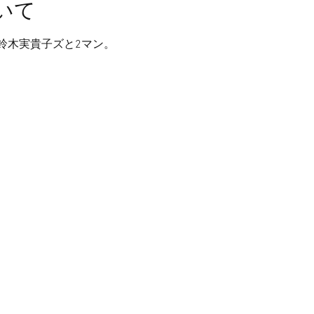
いて
の鈴木実貴子ズと2マン。