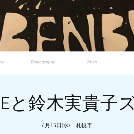
hy
Discography
Video
NBEと鈴木実貴子ズ
6月15日(水)
  |  
札幌市