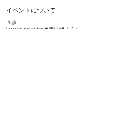
イベントについて
-出演-
Largenal Nature feat.元晴&中沢ノブヨシ
髭楽団
若葉
BENBE
200msatoshi&艸ノ子
続きを読む >>
このイベントをシェア
©
2014-2020
by BENBE of