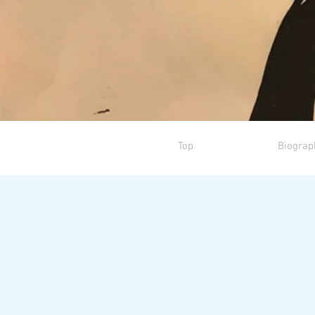
Top
Biograp