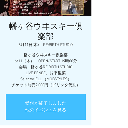
幡ヶ谷ウヰスキー倶
楽部
6月11日(木)
  |  
RE:BIRTH STUDIO
幡ヶ谷ウヰスキー倶楽部
6/11（木） OPEN/START 19時00分
会場 幡ヶ谷RE:BIRTH STUDIO
LIVE BENBE、片平里菜
Selector ELL （MOBSTYLES）
チケット前売2,000円（ドリンク代別）
受付が終了しました
他のイベントを見る