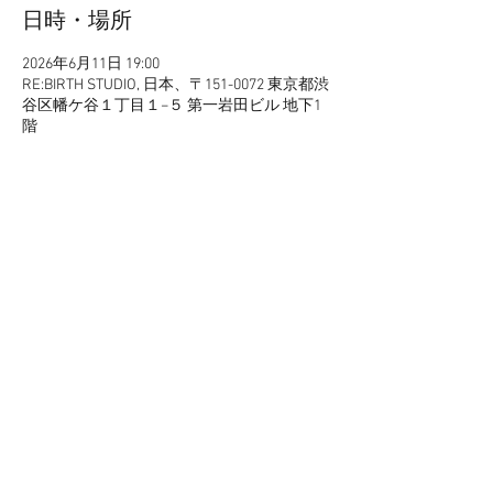
日時・場所
2026年6月11日 19:00
RE:BIRTH STUDIO, 日本、〒151-0072 東京都渋
谷区幡ケ谷１丁目１−５ 第一岩田ビル 地下1
階
イベントについて
-TICKET-
https://eplus.jp/sf/detail/4525910001-
P0030001P021001?P1=1221
このイベントをシェア