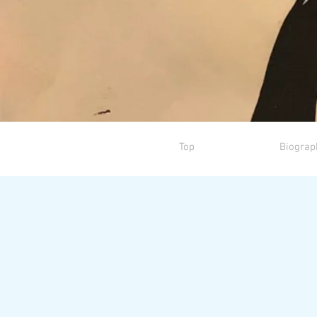
Top
Biograp