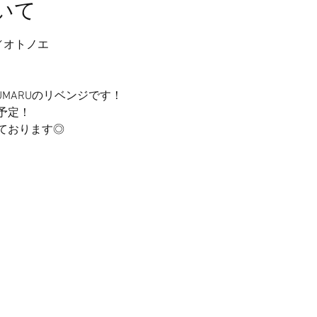
いて
BE／オトノエ
UMARUのリベンジです！
予定！
ております◎