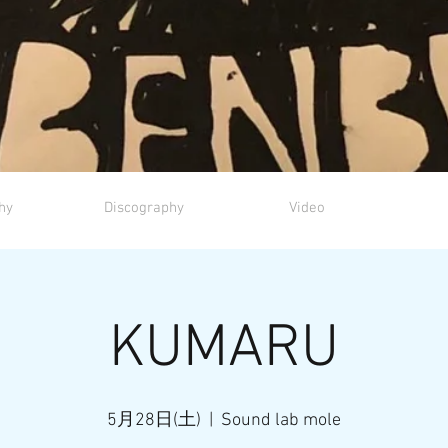
hy
Discography
Video
KUMARU
5月28日(土)
  |  
Sound lab mole