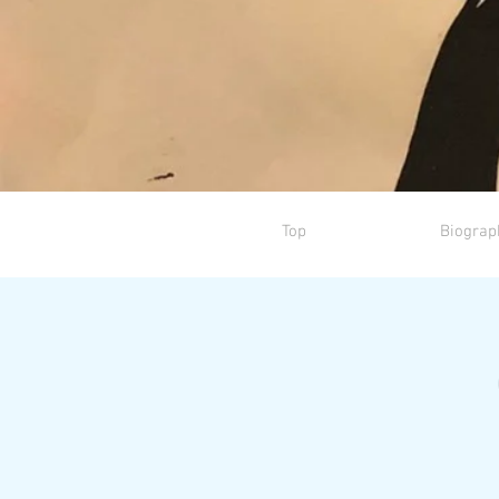
Top
Biograp