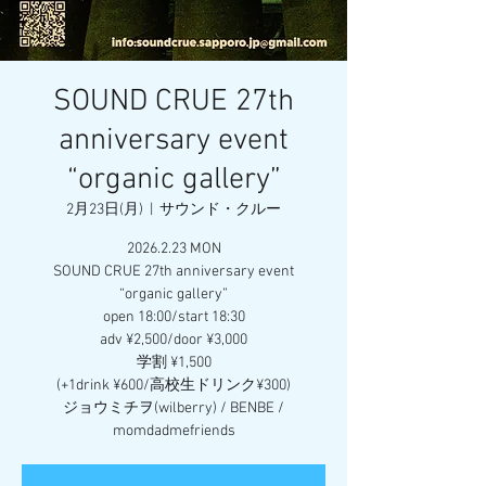
SOUND CRUE 27th
anniversary event
“organic gallery”
2月23日(月)
  |  
サウンド・クルー
2026.2.23 MON
SOUND CRUE 27th anniversary event
“organic gallery”
open 18:00/start 18:30
adv ¥2,500/door ¥3,000
学割 ¥1,500
(+1drink ¥600/高校生ドリンク¥300)
ジョウミチヲ(wilberry) / BENBE /
momdadmefriends