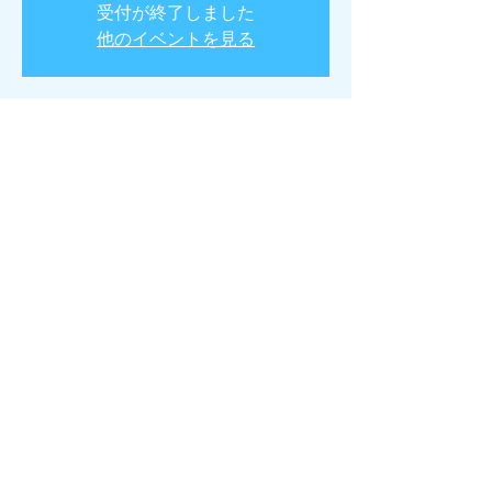
受付が終了しました
他のイベントを見る
日時・場所
2026年2月23日 18:30
サウンド・クルー, 日本、〒060-0041 北海道
札幌市中央区大通東２丁目15−１−２ ＳＯＵ
ＮＤ ＣＲＵＥ
このイベントをシェア
©
2014-2020
by BENBE of